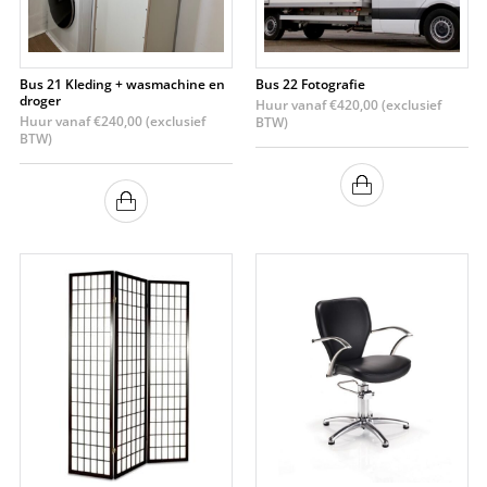
Bus 21 Kleding + wasmachine en
Bus 22 Fotografie
droger
Huur vanaf
€
420,00
(exclusief
Huur vanaf
€
240,00
(exclusief
BTW)
BTW)