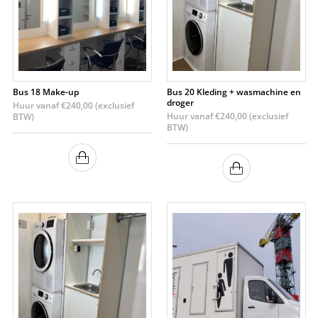
Bus 18 Make-up
Bus 20 Kleding + wasmachine en
droger
Huur vanaf
€
240,00
(exclusief
Huur vanaf
€
240,00
(exclusief
BTW)
BTW)