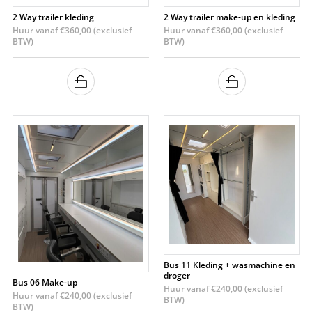
2 Way trailer kleding
2 Way trailer make-up en kleding
Huur vanaf
€
360,00
(exclusief
Huur vanaf
€
360,00
(exclusief
BTW)
BTW)
Bus 11 Kleding + wasmachine en
droger
Bus 06 Make-up
Huur vanaf
€
240,00
(exclusief
Huur vanaf
€
240,00
(exclusief
BTW)
BTW)