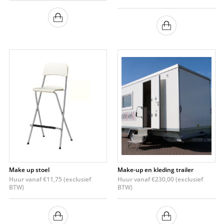
Make up stoel
Make-up en kleding trailer
Huur vanaf
€
11,75
(exclusief
Huur vanaf
€
230,00
(exclusief
BTW)
BTW)