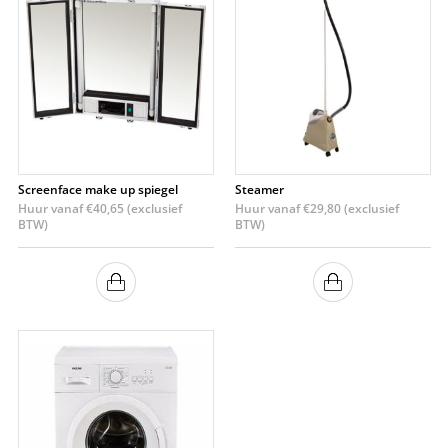
Screenface make up spiegel
Steamer
Huur vanaf
€
40,65
(exclusief
Huur vanaf
€
29,80
(exclusief
BTW)
BTW)