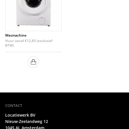
Wasmachine
Huur vanaf
€
12,85
(exclusief
BTW)
CONTACT
Locatiewerk BV
Nieuw-Zeelandweg 12
1045 AL Amsterdam