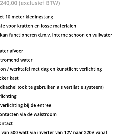
240,00
(exclusief BTW)
et 10 meter kledingstang
te voor kratten en losse materialen
an functioneren d.m.v. interne schoon en vuilwater
ater afvoer
stromend water
on / werktafel met dag en kunstlicht verlichting
cker kast
kachel (ook te gebruiken als vertilatie systeem)
rlichting
verlichting bij de entree
ontacten via de walstroom
ontact
 van 500 watt via inverter van 12V naar 220V vanaf