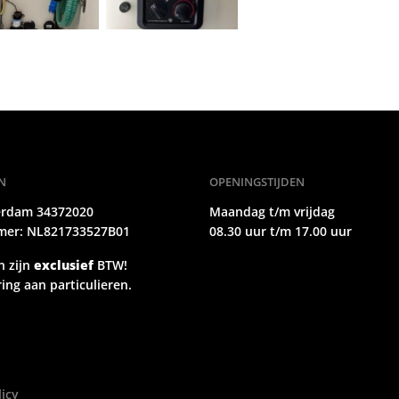
N
OPENINGSTIJDEN
erdam 34372020
Maandag t/m vrijdag
er: NL821733527B01
08.30 uur t/m 17.00 uur
n zijn
exclusief
BTW!
ing aan particulieren.
licy