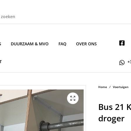
S
DUURZAAM & MVO
FAQ
OVER ONS
T
+
Home
/
Voertuigen
Bus 21 
droger