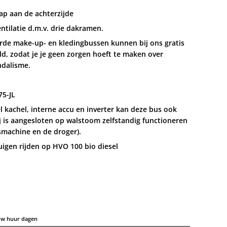
tap aan de achterzijde
entilatie d.m.v. drie dakramen.
rde make-up- en kledingbussen kunnen bij ons gratis
d, zodat je je geen zorgen hoeft te maken over
andalisme.
75-JL
l kachel, interne accu en inverter kan deze bus ook
j is aangesloten op walstoom zelfstandig functioneren
smachine en de droger).
uigen rijden op HVO 100 bio diesel
 uw huur dagen