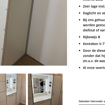
Zeer lage ins
Daglicht en v
Bij ons gehuu
worden gestal
diefstal of v
Rijbewijs B
Kenteken V-7
Door de diese
zonder dat hi
(m.u.v. de wa
Al onze voert
Selecteer hieronder