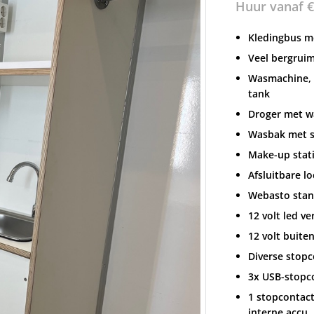
Huur vanaf
€
Kledingbus m
Veel bergruim
Wasmachine, k
tank
Droger met w
Wasbak met 
Make-up stati
Afsluitbare lo
Webasto stand
12 volt led ve
12 volt buiten
Diverse stopc
3x USB-stopc
1 stopcontact
interne accu