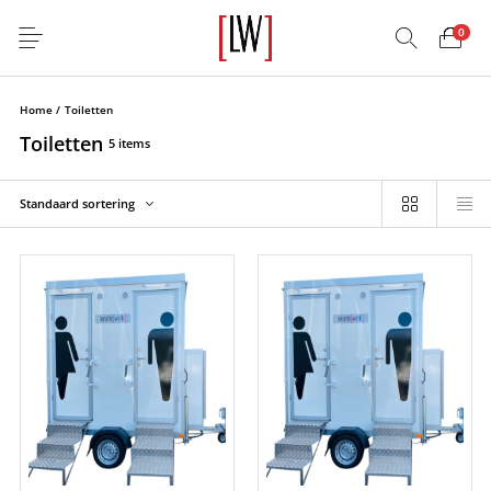
0
Home
/
Toiletten
Toiletten
5 items
Standaard sortering