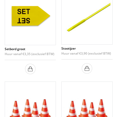
Stootijzer
Setbord groot
Huur vanaf
€
3,90
(exclusief BTW)
Huur vanaf
€
3,35
(exclusief BTW)