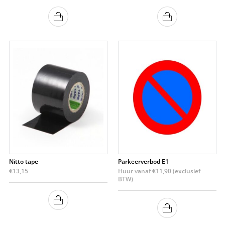
Nitto tape
Parkeerverbod E1
€
13,15
Huur vanaf
€
11,90
(exclusief
BTW)