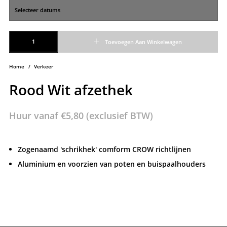
Rood Wit afzethek aantal
Toevoegen Aan Winkelwagen
Home
/
Verkeer
Rood Wit afzethek
Huur vanaf
€
5,80
(exclusief BTW)
Zogenaamd 'schrikhek' comform CROW richtlijnen
Aluminium en voorzien van poten en buispaalhouders