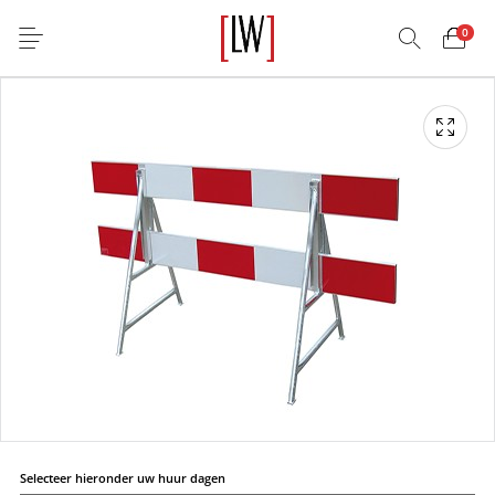
0
Selecteer hieronder uw huur dagen