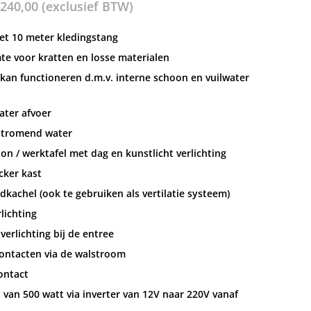
240,00
(exclusief BTW)
et 10 meter kledingstang
te voor kratten en losse materialen
an functioneren d.m.v. interne schoon en vuilwater
ater afvoer
stromend water
on / werktafel met dag en kunstlicht verlichting
cker kast
kachel (ook te gebruiken als vertilatie systeem)
rlichting
verlichting bij de entree
ontacten via de walstroom
ontact
 van 500 watt via inverter van 12V naar 220V vanaf