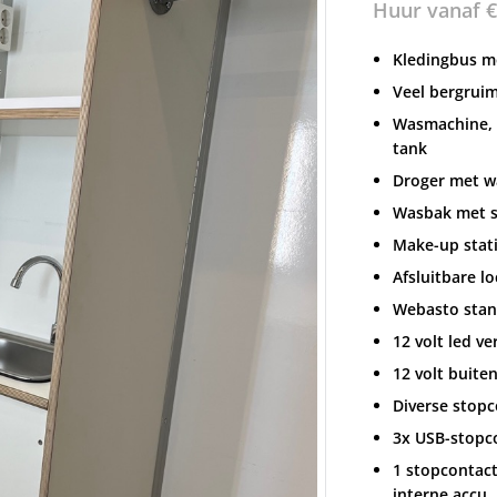
Huur vanaf
€
Kledingbus m
Veel bergruim
Wasmachine, k
tank
Droger met w
Wasbak met 
Make-up stati
Afsluitbare lo
Webasto stand
12 volt led ve
12 volt buiten
Diverse stopc
3x USB-stopc
1 stopcontact
interne accu