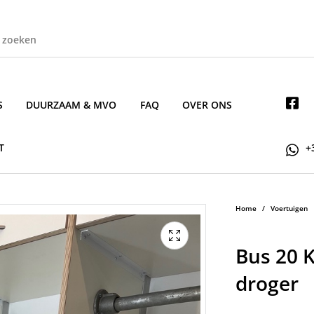
S
DUURZAAM & MVO
FAQ
OVER ONS
T
+
Home
/
Voertuigen
Bus 20 
droger