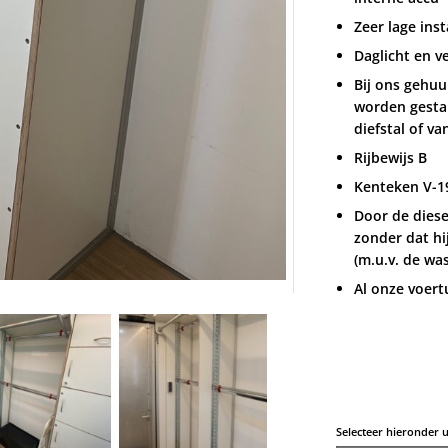
Zeer lage ins
Daglicht en v
Bij ons gehuu
worden gestal
diefstal of v
Rijbewijs B
Kenteken V-1
Door de diese
zonder dat hi
(m.u.v. de wa
Al onze voert
Selecteer hieronder