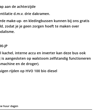
tap aan de achterzijde
entilatie d.m.v. drie dakramen.
rde make-up- en kledingbussen kunnen bij ons gratis
d, zodat je je geen zorgen hoeft te maken over
andalisme.
90-JP
l kachel, interne accu en inverter kan deze bus ook
j is aangesloten op walstoom zelfstandig functioneren
smachine en de droger).
uigen rijden op HVO 100 bio diesel
 uw huur dagen