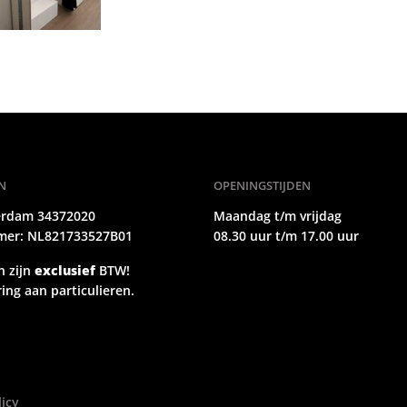
N
OPENINGSTIJDEN
erdam 34372020
Maandag t/m vrijdag
er: NL821733527B01
08.30 uur t/m 17.00 uur
n zijn
exclusief
BTW!
ing aan particulieren.
licy