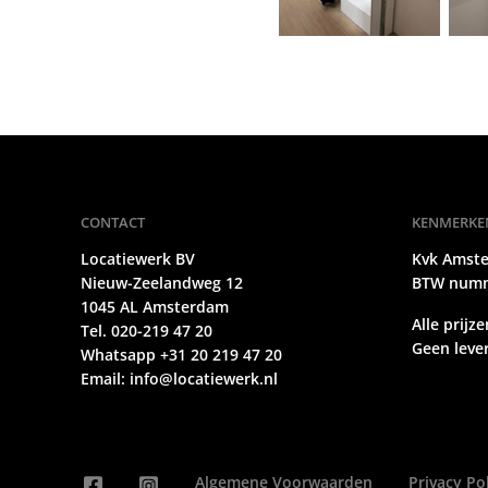
CONTACT
KENMERKE
Locatiewerk BV
Kvk Amst
Nieuw-Zeelandweg 12
BTW numm
1045 AL Amsterdam
Alle prijze
Tel. 020-219 47 20
Geen lever
Whatsapp +31 20 219 47 20
Email:
info@locatiewerk.nl
Algemene Voorwaarden
Privacy Po