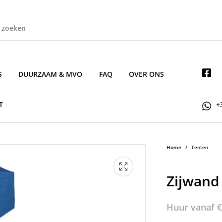
S
DUURZAAM & MVO
FAQ
OVER ONS
T
+
Home
/
Tenten
Zijwand
Huur vanaf
€