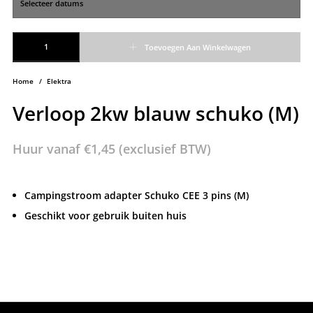
Verloop 2kw blauw schuko (M) aantal
Toevoegen Aan Winkelwagen
Home
/
Elektra
Verloop 2kw blauw schuko (M)
Huur vanaf
€
1,45
(exclusief BTW)
Campingstroom adapter Schuko CEE 3 pins (M)
Geschikt voor gebruik buiten huis