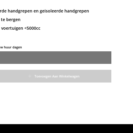
rde handgrepen en geisoleerde handgrepen
 te bergen
 voertuigen <5000cc
 uw huur dagen
Toevoegen Aan Winkelwagen