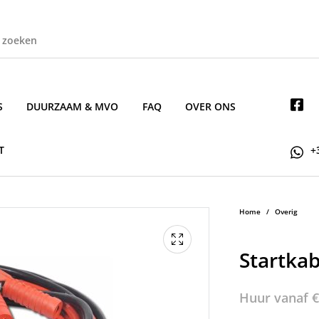
S
DUURZAAM & MVO
FAQ
OVER ONS
T
+
Home
/
Overig
Startkab
Huur vanaf
€