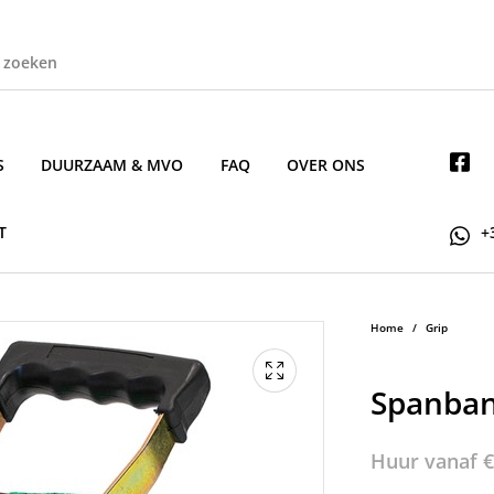
S
DUURZAAM & MVO
FAQ
OVER ONS
T
+
Home
/
Grip
Spanban
Huur vanaf
€