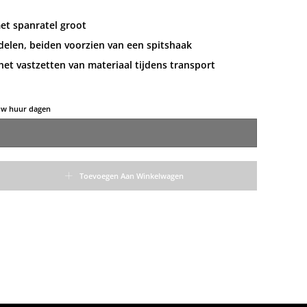
t spanratel groot
 delen, beiden voorzien van een spitshaak
het vastzetten van materiaal tijdens transport
 uw huur dagen
 haak aantal
Toevoegen Aan Winkelwagen