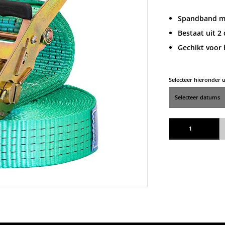
Spandband me
Bestaat uit 2
Gechikt voor 
Selecteer hieronder
Spanband ratel groot