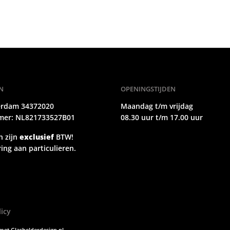
N
OPENINGSTIJDEN
erdam 34372020
Maandag t/m vrijdag
er: NL821733527B01
08.30 uur t/m 17.00 uur
n zijn
exclusief
BTW!
ing aan particulieren.
licy
 met
Glashelderdesign.nl