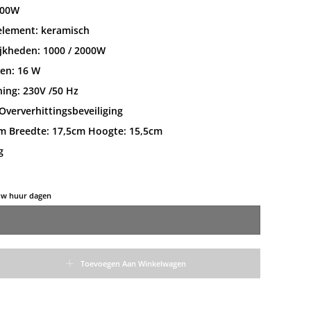
000W
lement: keramisch
jkheden: 1000 / 2000W
en: 16 W
ing: 230V /50 Hz
ververhittingsbeveiliging
cm Breedte: 17,5cm Hoogte: 15,5cm
g
 uw huur dagen
ramisch 2kw aantal
Toevoegen Aan Winkelwagen