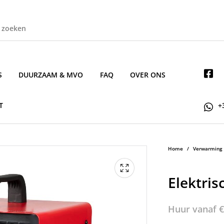
S
DUURZAAM & MVO
FAQ
OVER ONS
T
+
Home
/
Verwarming
Elektri
Huur vanaf
€