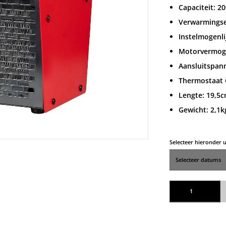
Capaciteit: 2
Verwarmingse
Instelmogenli
Motorvermog
Aansluitspann
Thermostaat O
Lengte: 19,5
Gewicht: 2,1k
Selecteer hieronder
Elektrische kachel ke