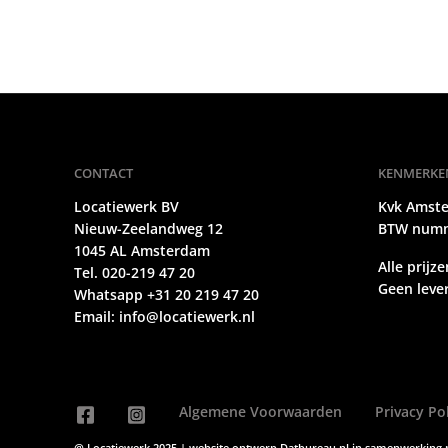
CONTACT
KENMERKE
Locatiewerk BV
Kvk Amst
Nieuw-Zeelandweg 12
BTW numm
1045 AL Amsterdam
Alle prijze
Tel. 020-219 47 20
Geen lever
Whatsapp +31 20 219 47 20
Email:
info@locatiewerk.nl
Algemene Voorwaarden
Privacy Po
@ Locatiewerk 2025 | website ontwerp
Datbureau.nl
in samenwerking