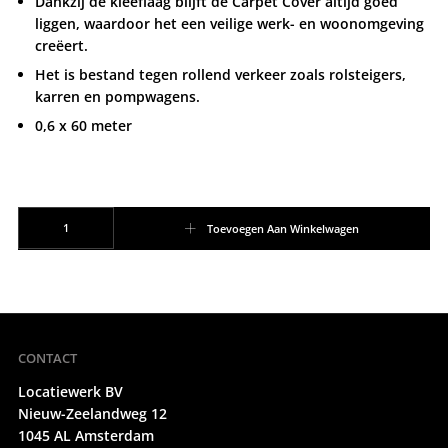
Dankzij de kleeflaag blijft de Carpet Cover altijd goed
liggen, waardoor het een veilige werk- en woonomgeving
creëert.
Het is bestand tegen rollend verkeer zoals rolsteigers,
karren en pompwagens.
0,6 x 60 meter
carpetcover aantal
Toevoegen Aan Winkelwagen
CONTACT
Locatiewerk BV
Nieuw-Zeelandweg 12
1045 AL Amsterdam